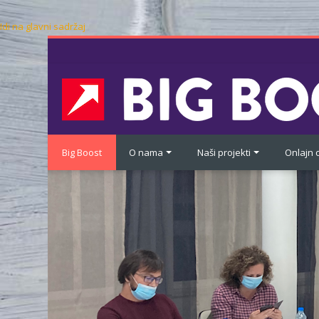
Idi na glavni sadržaj
Big Boost
O nama
Naši projekti
Onlajn