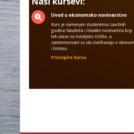
Naši kursevi:
Uvod u ekonomsko novinarstvo
Kurs je namenjen studentima završnih
godina fakulteta i mladim novinarima koji
tek ulaze na medijsko tržište, a
zainteresovani su da izveštavaju o ekonom
i biznisu.
Pr
istupite
kursu