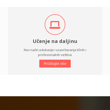
Učenje na daljinu
Nov način edukacije i usavršavanja ličnih i
profesionalnih veština
Pročitajte više