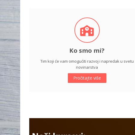
Ko smo mi?
Tim koji će vam omogućiti razvoj i napredak u svetu
novinarstva
Pročitajte više