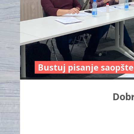
Bustuj pisanje saopšte
Dobr