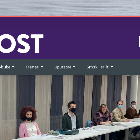
 obuke
Treneri
Uputstva
Srpski ‎(sr_lt)‎