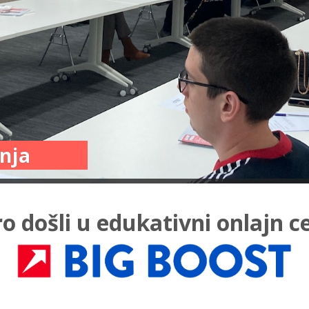
nja
o došli u edukativni onlajn c