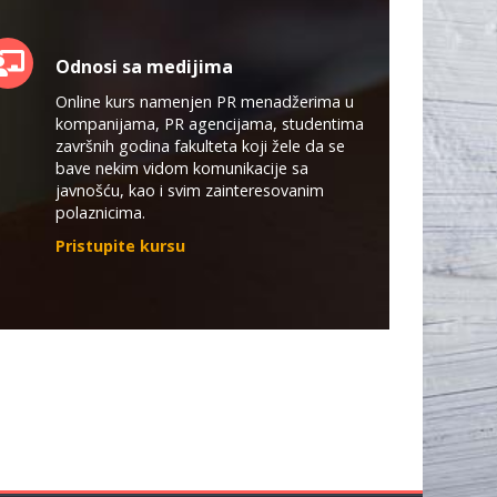
Odnosi sa medijima
Online kurs namenjen PR menadžerima u
kompanijama, PR agencijama, studentima
završnih godina fakulteta koji žele da se
bave nekim vidom komunikacije sa
javnošću, kao i svim zainteresovanim
polaznicima.
Pristupite kursu