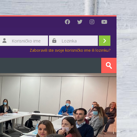
Korisničko
ime
Prijava
Lozinka
Zaboravili ste svoje korisničko ime ili lozinku?
Pretraži
kurseve
Predaj