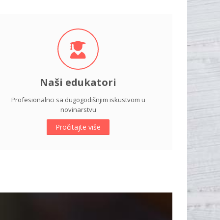
Naši edukatori
Profesionalnci sa dugogodišnjim iskustvom u
novinarstvu
Pročitajte više