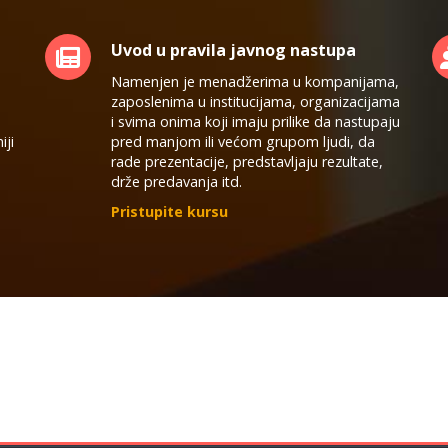
Uvod u pravila javnog nastupa
Namenjen je menadžerima u kompanijama,
zaposlenima u institucijama, organizacijama
i svima onima koji imaju prilike da nastupaju
iji
pred manjom ili većom grupom ljudi, da
rade prezentacije, predstavljaju rezultate,
drže predavanja itd.
Pristupite kursu