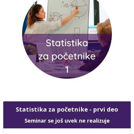
Treneri
Uputstva
Srpski ‎(sr_lt)‎
Pretraži
kurseve
Pre
Statistika za početnike - prvi deo
Seminar se još uvek ne realizuje