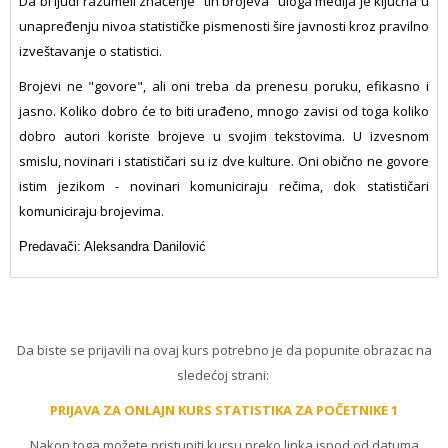
Da bi ljudi razumeli značenje “tih brojeva” uloga medija je ključna u
unapređenju nivoa statističke pismenosti šire javnosti kroz pravilno
izveštavanje o statistici.
Brojevi ne "govore", ali oni treba da prenesu poruku, efikasno i
jasno. Кoliko dobro će to biti urađeno, mnogo zavisi od toga koliko
dobro autori koriste brojeve u svojim tekstovima. U izvesnom
smislu, novinari i statističari su iz dve kulture. Oni obično ne govore
istim jezikom - novinari komuniciraju rečima, dok statističari
komuniciraju brojevima.
Predavači: Aleksandra Danilović
Da biste se prijavili na ovaj kurs potrebno je da popunite obrazac na
sledećoj strani:
PRIJAVA ZA ONLAJN KURS
STATISTIKA ZA POČETNIKE
1
Nakon toga možete pristupiti kursu preko linka ispod od datuma