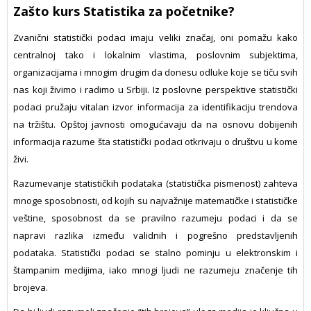
Zašto kurs Statistika za početnike?
Zvanični statistički podaci imaju veliki značaj, oni pomažu kako
centralnoj tako i lokalnim vlastima, poslovnim subjektima,
organizacijama i mnogim drugim da donesu odluke koje se tiču svih
nas koji živimo i radimo u Srbiji. Iz poslovne perspektive statistički
podaci pružaju vitalan izvor informacija za identifikaciju trendova
na tržištu. Opštoj javnosti omogućavaju da na osnovu dobijenih
informacija razume šta statistički podaci otkrivaju o društvu u kome
živi.
Razumevanje statističkih podataka (statistička pismenost) zahteva
mnoge sposobnosti, od kojih su najvažnije matematičke i statističke
veštine, sposobnost da se pravilno razumeju podaci i da se
napravi razlika između validnih i pogrešno predstavljenih
podataka. Statistički podaci se stalno pominju u elektronskim i
štampanim medijima, iako mnogi ljudi ne razumeju značenje tih
brojeva.