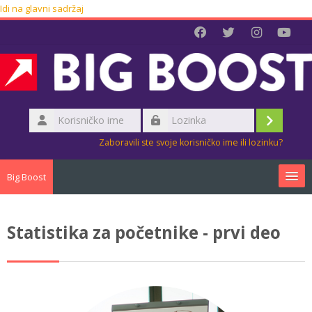
Idi na glavni sadržaj
Korisničko
ime
Prijava
Lozinka
Zaboravili ste svoje korisničko ime ili lozinku?
Big Boost
O nama
Statistika za početnike - prvi deo
Naši projekti
Onlajn obuke