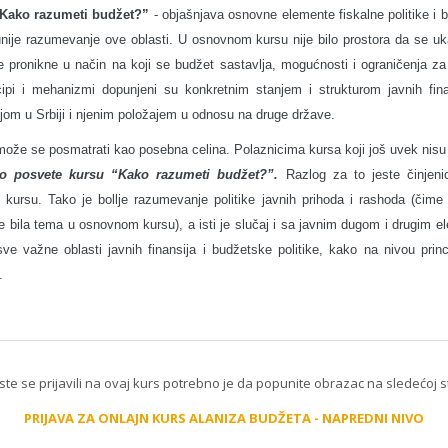
Kako razumeti budžet?”
- objašnjava osnovne elemente fiskalne politike i 
unije razumevanje ove oblasti. U osnovnom kursu nije bilo prostora da se u
 pronikne u način na koji se budžet sastavlja, mogućnosti i ograničenja za 
cipi i mehanizmi dopunjeni su konkretnim stanjem i strukturom javnih fin
cijom u Srbiji i njenim položajem u odnosu na druge države.
ože se posmatrati kao posebna celina. Polaznicima kursa koji još uvek nis
o posvete kursu “Kako razumeti budžet?”.
Razlog za to jeste činjeni
kursu. Tako je bollje razumevanje politike javnih prihoda i rashoda (čim
je bila tema u osnovnom kursu), a isti je slučaj i sa javnim dugom i drugim e
 važne oblasti javnih finansija i budžetske politike, kako na nivou princi
.
ste se prijavili na ovaj kurs potrebno je da popunite obrazac na sledećoj s
PRIJAVA ZA ONLAJN KURS ALANIZA BUDŽETA - NAPREDNI NIVO