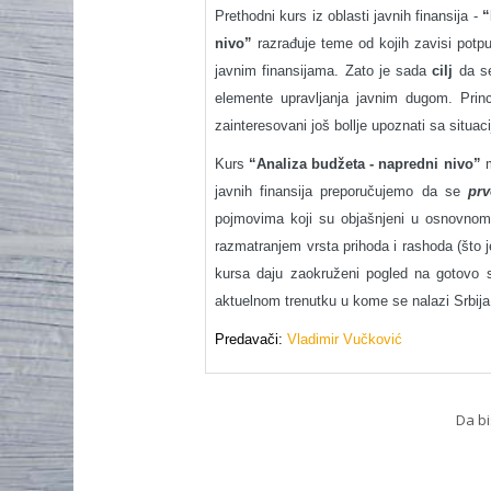
Prethodni kurs iz oblasti javnih finansija -
“
nivo”
razrađuje teme od kojih zavisi potp
javnim finansijama. Zato je sada
cilj
da se
elemente upravljanja javnim dugom. Prin
zainteresovani još bollje upoznati sa situa
Kurs
“Analiza budžeta - napredni nivo”
m
javnih finansija preporučujemo da se
prv
pojmovima koji su objašnjeni u osnovnom 
razmatranjem vrsta prihoda i rashoda (što 
kursa daju zaokruženi pogled na gotovo sve
aktuelnom trenutku u kome se nalazi Srbija
Predavači:
Vladimir Vučković
Da bi