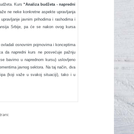
budžeta. Kurs
“Analiza budžeta - napredni
kaže ne neke konkretne aspekte upravljanja
upravljanje javnim prihodima i rashodima i
ansija Srbije, pa će se nakon ovog kursa
u ovladali osnovnim pojmovima i konceptima
ca da napredni kurs ne posvećuje pažnju
e se bavimo u naprednom kursu) uslovljeno
lementima javnog sektora. Na taj način, dva
pa (koji važe u svakoj situaciji), tako i u
trani: