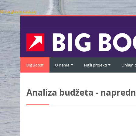
Idi na glavni sadržaj
Big Boost
O nama
Naši projekti
Onlajn
Analiza budžeta - napredn