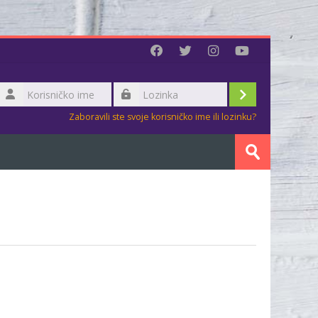
Korisničko
ime
Prijava
Lozinka
Zaboravili ste svoje korisničko ime ili lozinku?
Pretraži
kurseve
Predaj