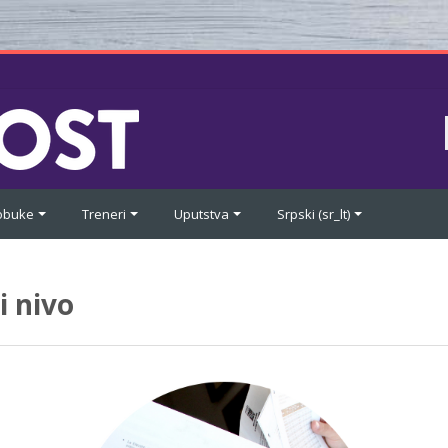
 obuke
Treneri
Uputstva
Srpski ‎(sr_lt)‎
i nivo