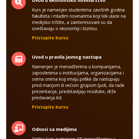
Kurs je namenjen studentima završnih godina
fakulteta i mladim novinarima koji tek ulaze na
medijsko tržište, a zainteresovani su da
izveštavaju o ekonomiji i biznisu.
Pr
istupite
kursu
Uvod u pravila javnog nastupa
Namenjen je menadžerima u kompanijama,
zaposlenima u institucijama, organizacijama i
svima onima koji imaju prilike da nastupaju
pred manjom ili većom grupom ljudi, da rade
prezentacije, predstavljaju rezultate, drže
predavanja itd.
Pristupite kursu
Odnosi sa medijima
Online kurs namenjen PR menadžerima u