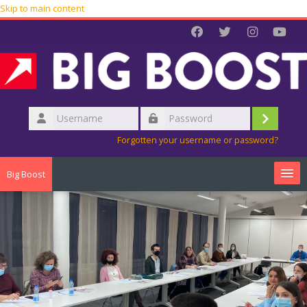
Skip to main content
Username
Log
Password
Forgotten your username or password?
in
Big Boost
O nama
Naši projekti
Onlajn obuke